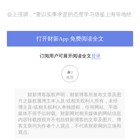
会上强调，“要以实事求是的态度学习借鉴上海等地经
验……”这句话很亮，仿佛是说，上海等地做得确实很
好，这必须承认。
打开财新App 免费阅读全文
那么到底什么是上海经验，上海经验又强在哪？
订阅用户可展开阅读全文
登录
01 上海不易，但波澜不惊
0
推荐
仔细梳理能发现，自疫情发生以来到今天，上海几乎
每天都在新增病例，大多是境外输入的。
财新博客版权声明：财新博客所发布文章及图
片之版权属博主本人及/或相关权利人所有，未经
疫情发生后，上海是接收境外入境航班最多的城市，
博主及/或相关权利人单独授权，任何网站、平面
媒体不得予以转载。财新网对相关媒体的网站信息
直到现在，浦东机场还承担着全国近1/3的出入境航班
内容转载授权并不包括财新博客的文章及图片。博
客流。
客文章均为作者个人观点，不代表财新网的立场和
观点。